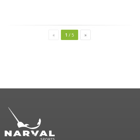
«
1
/ 5
»