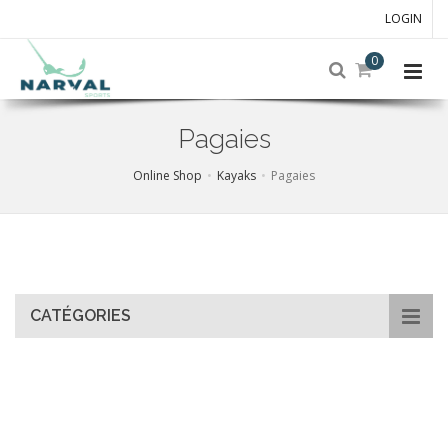
LOGIN
0
Pagaies
Online Shop
Kayaks
Pagaies
Skip
to
main
content
CATÉGORIES