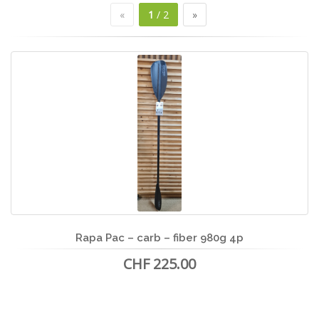
«
1
/ 2
»
Rapa Pac – carb – fiber 980g 4p
CHF 225.00