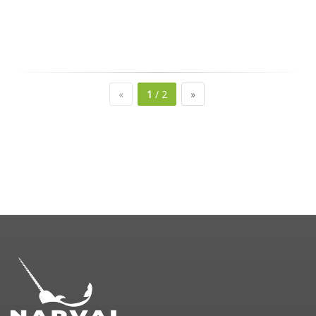
«
1
/ 2
»