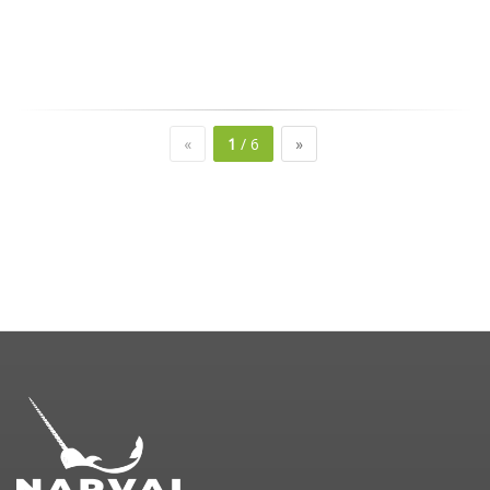
«
1
/ 6
»