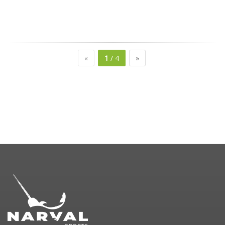
«
1
/ 4
»