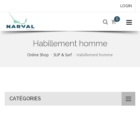
LOGIN
0
Habillement homme
Online Shop
SUP & Surf
Habillement homme
Skip
to
main
content
CATÉGORIES