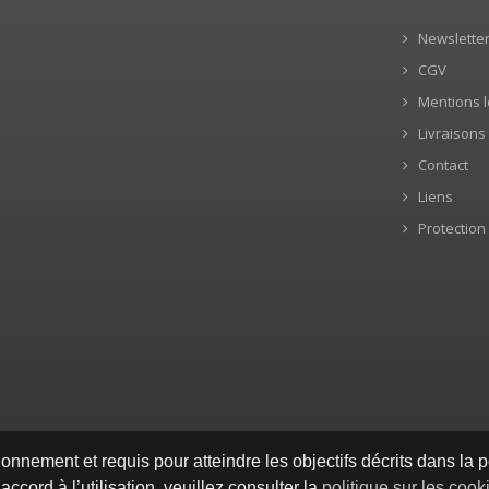
Newslette
CGV
Mentions l
Livraisons
Contact
Liens
Protection
onnement et requis pour atteindre les objectifs décrits dans la p
ccord à l’utilisation, veuillez consulter la
politique sur les cook