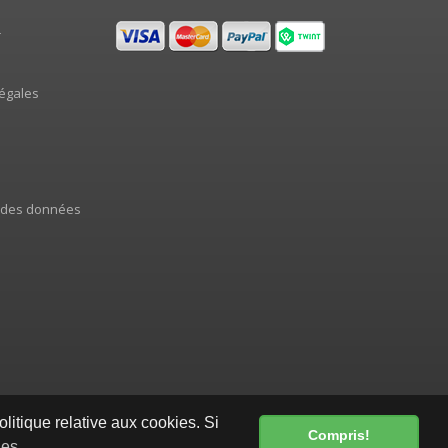
r
égales
 des données
olitique relative aux cookies. Si
Compris!
ies
.