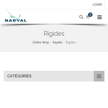
LOGIN
0
Rigides
Online Shop
Kayaks
Rigides
Skip
to
main
content
CATÉGORIES