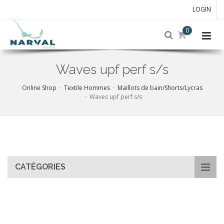
LOGIN
0
Waves upf perf s/s
Online Shop
Textile Hommes
Maillots de bain/Shorts/Lycras
Waves upf perf s/s
Skip
to
main
content
CATÉGORIES