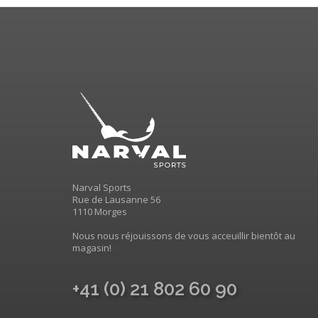
Narval Sports
Rue de Lausanne 56
1110 Morges
Nous nous réjouissons de vous acceuillir bientôt au
magasin!
+41 (0) 21 802 60 90