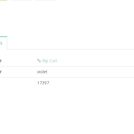
ls
e
Rip Curl
r
violet
17397