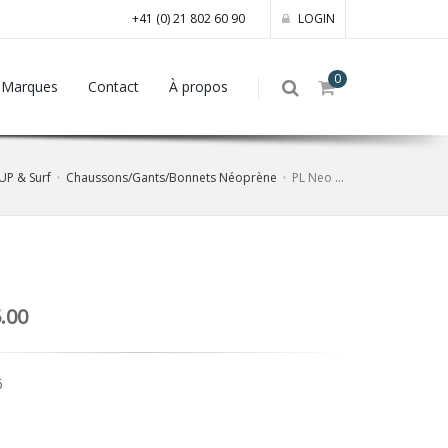
+41 (0) 21 802 60 90
LOGIN
0
Marques
Contact
À propos
UP & Surf
Chaussons/Gants/Bonnets Néoprène
PL Neo Beanie PG
.00
6