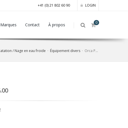
+41 (0) 21 802 60 90
LOGIN
0
Marques
Contact
À propos
atation / Nage en eau froide
Équipement divers
Orca Pull Buoy
.00
2