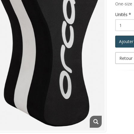
One-size
Unités
*
Ajouter
Retour