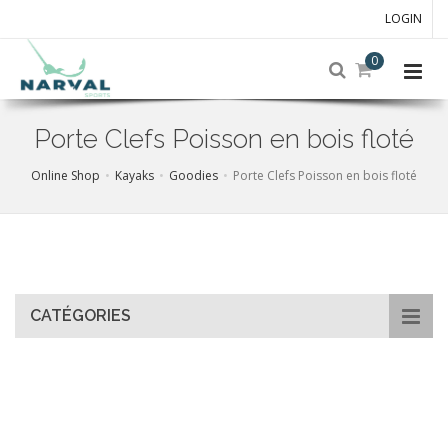
LOGIN
0
Porte Clefs Poisson en bois floté
Online Shop
Kayaks
Goodies
Porte Clefs Poisson en bois floté
Skip
to
main
content
CATÉGORIES