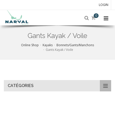
LOGIN
0
Gants Kayak / Voile
Online Shop
Kayaks
Bonnets/Gants/Manchons
Gants Kayak / Voile
Skip
to
main
content
CATÉGORIES